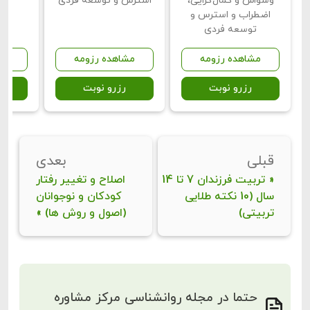
وسواس و کمال‌گرایی،
استرس و توسعه فردی
اضطراب و استرس و
توسعه فردی
مشاهده رزومه
مشاهده رزومه
مش
رزرو نوبت
رزرو نوبت
ر
قبلی
بعدی
«
تربیت فرزندان 7 تا 14
اصلاح و تغییر رفتار
سال (10 نکته طلایی
کودکان و نوجوانان
تربیتی)
(اصول و روش ها)
»
حتما در مجله روانشناسی مرکز مشاوره