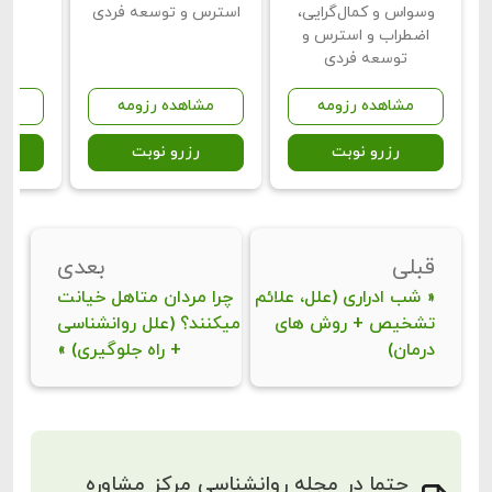
وسواس و کمال‌گرایی،
استرس و توسعه فردی
اضطراب و استرس و
توسعه فردی
مشاهده رزومه
مشاهده رزومه
مش
رزرو نوبت
رزرو نوبت
ر
قبلی
بعدی
«
شب ادراری (علل، علائم
چرا مردان متاهل خیانت
تشخیص + روش های
میکنند؟ (علل روانشناسی
درمان)
+ راه جلوگیری)
»
حتما در مجله روانشناسی مرکز مشاوره