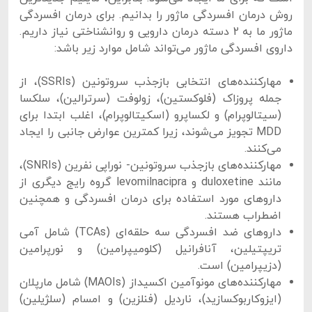
روش درمان افسردگی ماژور را بدانیم. برای درمان افسردگی
ماژور ما به 2 دسته درمان دارویی و روانشناختی نیاز داریم.
داروی افسردگی ماژور می‌تواند شامل موارد زیر باشد:
مهارکننده‌های انتخابی بازجذب سروتونین (SSRIs)، از
جمله پروزاک (فلوکستین)، زولوفت (سرترالین)، سلکسا
(سیتالوپرام) و لکساپرو (اسکیتالوپرام)، اغلب ابتدا برای
MDD تجویز می‌شوند، زیرا کمترین عوارض جانبی را ایجاد
می‌کنند.
مهارکننده‌های بازجذب سروتونین- نوراپی نفرین (SNRIs)،
مانند duloxetine و levomilnacipra گروه رایج دیگری از
داروهای مورد استفاده برای درمان افسردگی و همچنین
اضطراب هستند.
داروهای ضد افسردگی سه حلقه‌ای (TCAs) شامل آمی
تریپتیلین، آنافرانیل (کلومیپرامین) و نورپرامین
(دزیپرامین) است.
مهارکننده‌های مونوآمین اکسیداز (MAOIs) شامل مارپلان
(ایزوکاربوکسازید)، ناردیل (فنلزین) و امسام (سلژیلین)