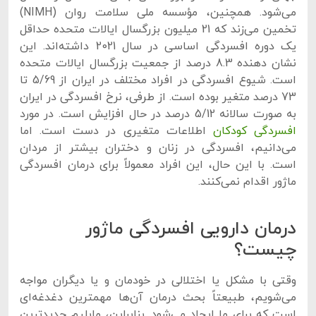
می‌شود. همچنین، مؤسسه ملی سلامت روان (NIMH)
تخمین می‌زند که 21 میلیون بزرگسال ایالات متحده حداقل
یک دوره افسردگی اساسی در سال 2021 داشته‌اند. این
نشان دهنده 8.3 درصد از جمعیت بزرگسال ایالات متحده
است. شیوع افسردگی در افراد مختلف در ایران از 5/69 تا
73 درصد متغیر بوده است. از طرفی، نرخ افسردگی در ایران
به صورت سالانه 5/12 درصد در حال افزایش است. در مورد
افسردگی کودکان
اطلاعات متغیری در دست است. اما
می‌دانیم، افسردگی در زنان و دختران بیشتر از مردان
است. با این حال، این افراد معمولاً برای درمان افسردگی
ماژور اقدام نمی‌کنند.
درمان دارویی افسردگی ماژور
چیست؟
وقتی با مشکل یا اختلالی در خودمان و یا دیگران مواجه
می‌شویم، طبیعتاً بحث درمان آن‌ها مهمترین دغدغه‌ای
است که برای ما ایجاد می‌شود. بنابراین، مایلیم جدیدترین