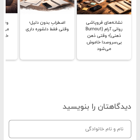
نشانه‌های فروپاشی
اضطرابِ بدون دلیل؛
وقتی
روانی آرام (Burnout
وقتی فقط دلشوره داری
می‌بین
ذهنی)؛ وقتی ذهن
خشن 
بی‌سروصدا خاموش
دق
می‌شود
دیدگاهتان را بنویسید