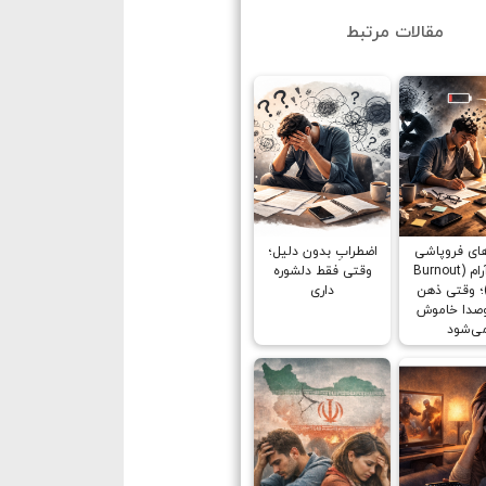
مقالات مرتبط
های فروپاشی
اضطرابِ بدون دلیل؛
روانی آرام (Burnout
وقتی فقط دلشوره
؛ وقتی ذهن
داری
وصدا خاموش
ی‌شود