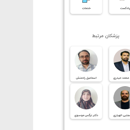
ادکست
خدمات
پزشکان مرتبط
 محمد حیدری
اسماعیل رادمنش
جتبی الهیاری
دکتر نرگس موسوی