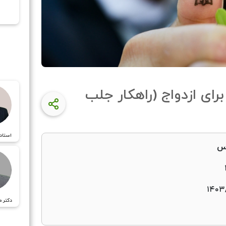
پ
رای ازدواج (راهکار جلب
استاد
اس
۱۴۰۳/
دکتر م