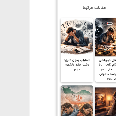
مقالات مرتبط
های فروپاشی
اضطرابِ بدون دلیل؛
روانی آرام (Burnout
وقتی فقط دلشوره
؛ وقتی ذهن
داری
وصدا خاموش
ی‌شود