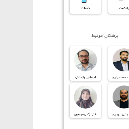
ادکست
خدمات
پزشکان مرتبط
 محمد حیدری
اسماعیل رادمنش
جتبی الهیاری
دکتر نرگس موسوی