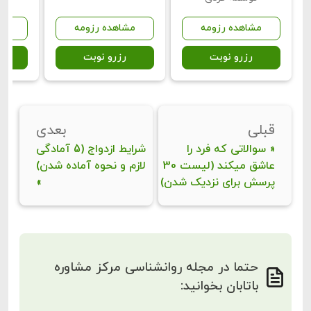
مشاهده رزومه
مشاهده رزومه
مش
رزرو نوبت
رزرو نوبت
ر
قبلی
بعدی
«
سوالاتی که فرد را
شرایط ازدواج (5 آمادگی
عاشق میکند (لیست 30
لازم و نحوه آماده شدن)
پرسش برای نزدیک شدن)
»
حتما در مجله روانشناسی مرکز مشاوره
باتابان بخوانید: